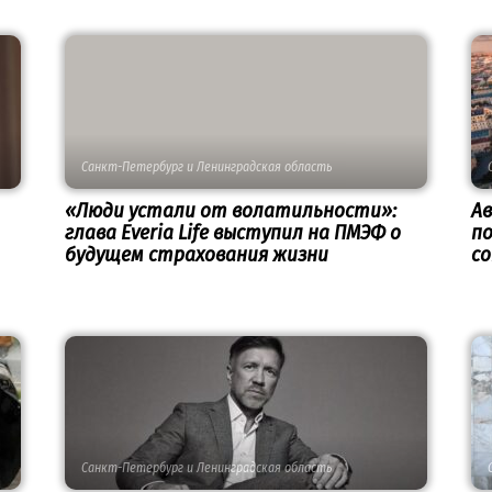
Санкт-Петербург и Ленинградская область
«Люди устали от волатильности»:
А
глава Everia Life выступил на ПМЭФ о
п
будущем страхования жизни
с
Санкт-Петербург и Ленинградская область