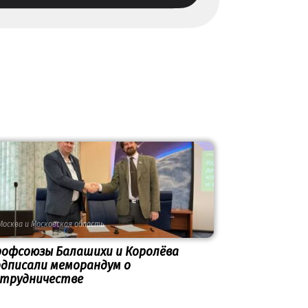
Москва и Московская область
рофсоюзы Балашихи и Королёва
дписали меморандум о
отрудничестве