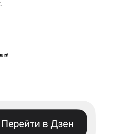
.
ющей