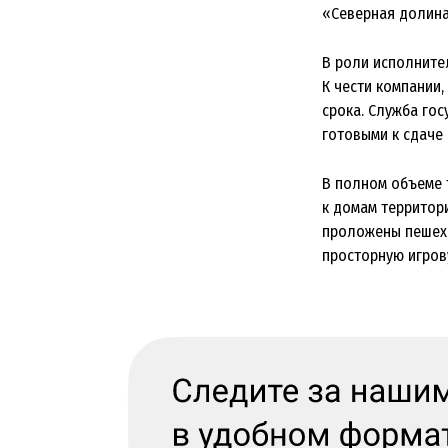
«Северная долина
В роли исполните
К чести компании
срока. Служба го
готовыми к сдаче 
В полном объеме 
к домам территор
проложены пешехо
просторную игров