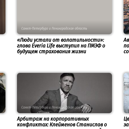
Санкт-Петербург и Ленинградская область
«Люди устали от волатильности»:
А
глава Everia Life выступил на ПМЭФ о
п
будущем страхования жизни
с
Санкт-Петербург и Ленинградская область
Арбитраж на корпоративных
Ц
конфликтах: Клейменов Станислав о
з