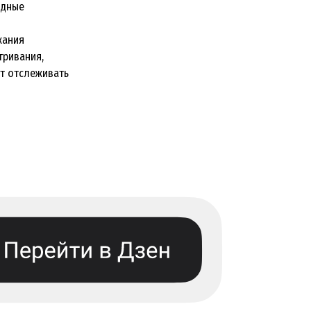
одные
жания
тривания,
т отслеживать