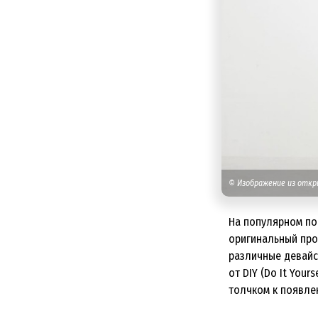
© Изображение из отк
На популярном по
оригинальный прое
различные девайс
от DIY (Do It Your
толчком к появле