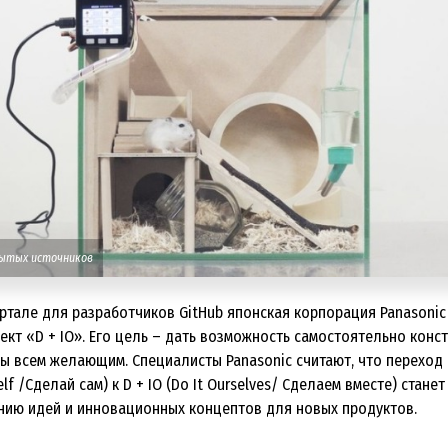
рытых источников
ртале для разработчиков GitHub японская корпорация Panasonic
кт «D + IO». Его цель – дать возможность самостоятельно конс
ы всем желающим. Специалисты Panasonic считают, что переход
self /Сделай сам) к D + IO (Do It Ourselves/ Сделаем вместе) станет
нию идей и инновационных концептов для новых продуктов.