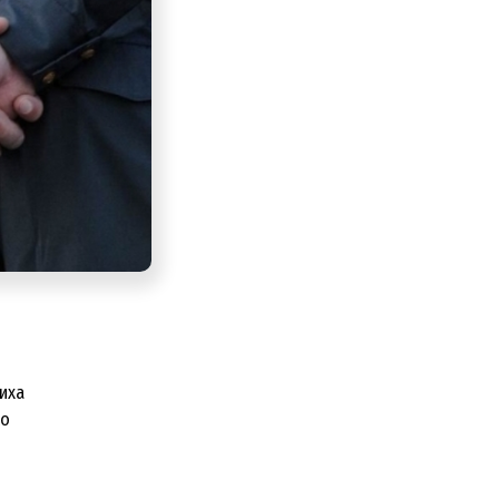
иха
ко