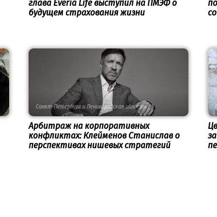
глава Everia Life выступил на ПМЭФ о
п
будущем страхования жизни
с
Санкт-Петербург и Ленинградская область
Арбитраж на корпоративных
Ц
конфликтах: Клейменов Станислав о
з
перспективах нишевых стратегий
пе