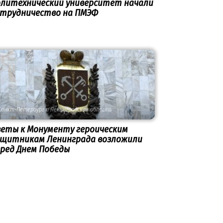
олитехнический университет начали
отрудничество на ПМЭФ
Санкт-Петербург и Ленинградская область
веты к Монументу героическим
ащитникам Ленинграда возложили
ред Днем Победы